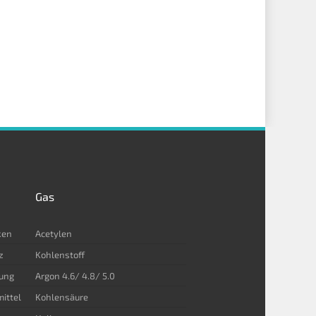
Gas
ken
Acetylen
z
Kohlenstoff
dung
Argon 4.6/ 4.8/ 5.0
ittel
Kohlensäure