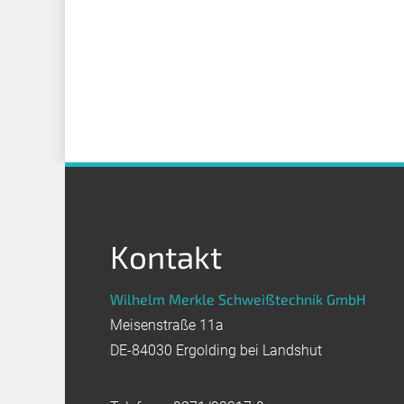
Kontakt
Wilhelm Merkle Schweißtechnik GmbH
Meisenstraße 11a
DE-84030 Ergolding bei Landshut