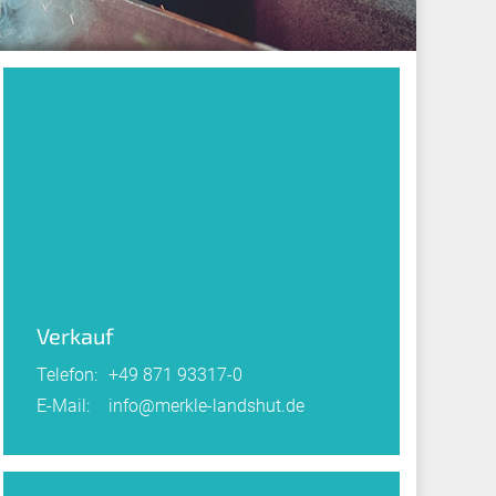
Verkauf
Telefon:
+49 871 93317-0
E-Mail:
info@merkle-landshut.de